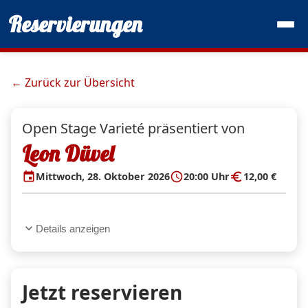
Reservierungen
← Zurück zur Übersicht
Open Stage Varieté präsentiert von
Leon Düvel
event
schedule
euro
Mittwoch, 28. Oktober 2026
20:00 Uhr
12,00 €
expand_more
Details anzeigen
Jetzt reservieren