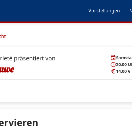
Vorstellungen
M
cht
ieté präsentiert von
event
Samstag
schedule
20:00 U
Ruwe
euro
14,00 €
servieren