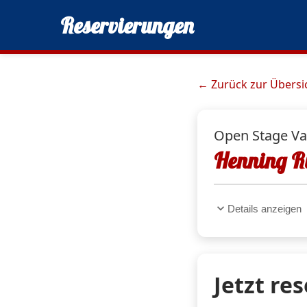
Reservierungen
← Zurück zur Übersi
Open Stage Var
Henning 
expand_more
Details anzeigen
Jetzt re