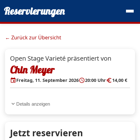
Reservierungen
← Zurück zur Übersicht
Open Stage Varieté präsentiert von
Chin Meyer
event
schedule
euro
Freitag, 11. September 2026
20:00 Uhr
14,00 €
expand_more
Details anzeigen
Jetzt reservieren